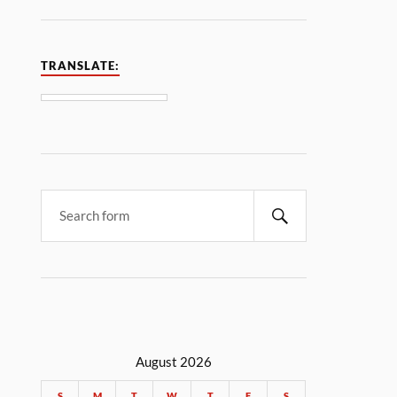
TRANSLATE:
August 2026
S
M
T
W
T
F
S