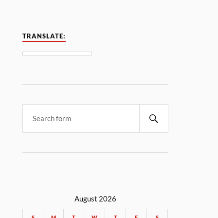
TRANSLATE:
August 2026
S
M
T
W
T
F
S