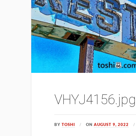
VHYJ4156.jp
BY
TOSHI
ON
AUGUST 9, 2022