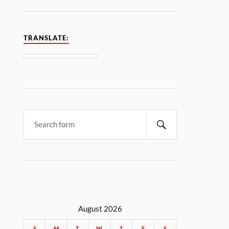
TRANSLATE:
August 2026
S
M
T
W
T
F
S